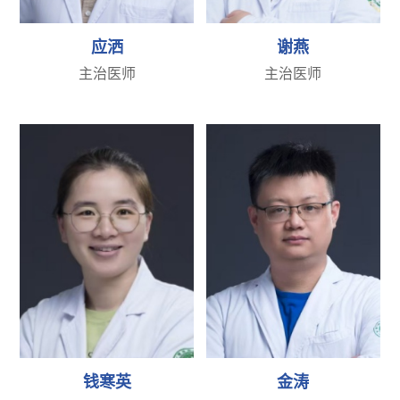
应洒
谢燕
主治医师
主治医师
钱寒英
金涛