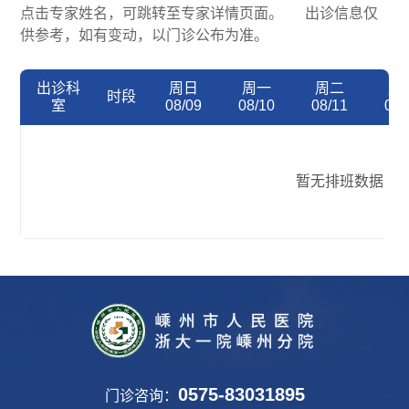
点击专家姓名，可跳转至专家详情页面。 出诊信息仅
供参考，如有变动，以门诊公布为准。
出诊科
周日
周一
周二
周
时段
室
08/09
08/10
08/11
08/
暂无排班数据
0575-83031895
门诊咨询：