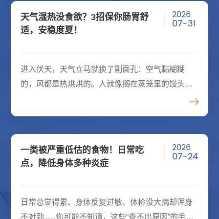
2026
天气湿热没食欲？3招保你肠胃舒
07-31
适，安稳度夏！
进入伏天，天气立马就换了副面孔：空气黏糊糊
的，风都是热烘烘的。人就像搁在蒸笼里的馒头，
从里往外透着乏，身体最明显的表现就是不觉得
饿，看见油大的食物甚至有不舒服的感觉。其实，
这是身体在进行自我保护。高温
2026
一类被严重低估的食物！日常吃
07-24
点，降低身体多种炎症
日常总觉得累、身体反复过敏、体检没大病却浑身
不对劲......你可能不知道，这些“查不出原因”的毛