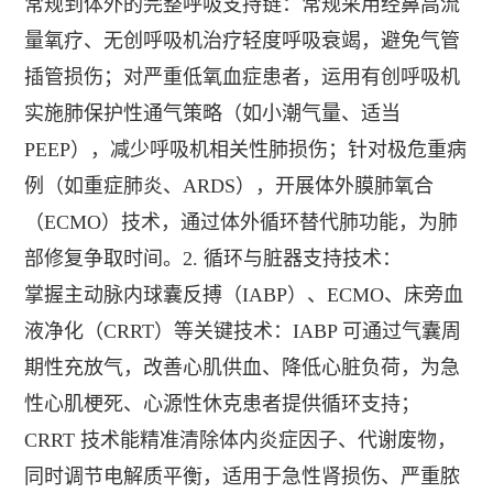
常规到体外的完整呼吸支持链：常规采用经鼻高流
量氧疗、无创呼吸机治疗轻度呼吸衰竭，避免气管
插管损伤；对严重低氧血症患者，运用有创呼吸机
实施肺保护性通气策略（如小潮气量、适当
PEEP），减少呼吸机相关性肺损伤；针对极危重病
例（如重症肺炎、ARDS），开展体外膜肺氧合
（ECMO）技术，通过体外循环替代肺功能，为肺
部修复争取时间。2. 循环与脏器支持技术：
掌握主动脉内球囊反搏（IABP）、ECMO、床旁血
液净化（CRRT）等关键技术：IABP 可通过气囊周
期性充放气，改善心肌供血、降低心脏负荷，为急
性心肌梗死、心源性休克患者提供循环支持；
CRRT 技术能精准清除体内炎症因子、代谢废物，
同时调节电解质平衡，适用于急性肾损伤、严重脓