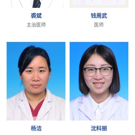
裘斌
钱周武
主治医师
医师
杨洁
沈科丽