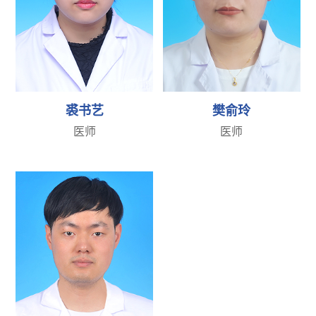
裘书艺
樊俞玲
医师
医师