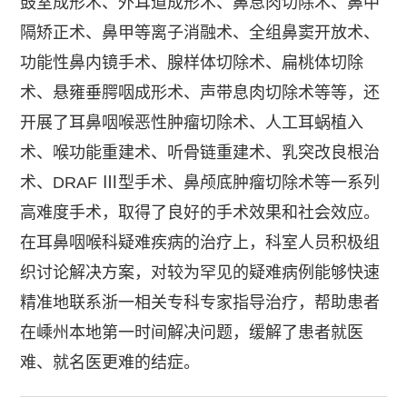
鼓室成形术、外耳道成形术、鼻息肉切除术、鼻中
隔矫正术、鼻甲等离子消融术、全组鼻窦开放术、
功能性鼻内镜手术、腺样体切除术、扁桃体切除
术、悬雍垂腭咽成形术、声带息肉切除术等等，还
开展了耳鼻咽喉恶性肿瘤切除术、人工耳蜗植入
术、喉功能重建术、听骨链重建术、乳突改良根治
术、DRAF Ⅲ型手术、鼻颅底肿瘤切除术等一系列
高难度手术，取得了良好的手术效果和社会效应。
在耳鼻咽喉科疑难疾病的治疗上，科室人员积极组
织讨论解决方案，对较为罕见的疑难病例能够快速
精准地联系浙一相关专科专家指导治疗，帮助患者
在嵊州本地第一时间解决问题，缓解了患者就医
难、就名医更难的结症。